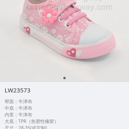
LW23573
帮面：牛津布
中底：牛津布
内里：牛津布
大底：TPR（热塑性橡胶）
尺寸：28-35(或定制)