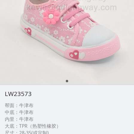
LW23573
帮面：牛津布
中底：牛津布
内里：牛津布
大底：TPR（热塑性橡胶）
尺寸：28-35(或定制)