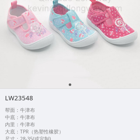
LW23548
帮面：牛津布
中底：牛津布
内里：牛津布
大底：TPR（热塑性橡胶）
尺寸：28-35(或定制)