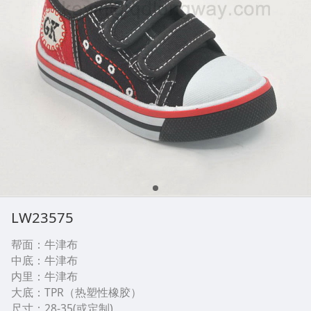
LW23575
帮面：牛津布
中底：牛津布
内里：牛津布
大底：TPR（热塑性橡胶）
尺寸：28-35(或定制)